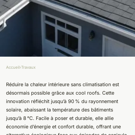
Accueil
›
Travaux
TRAVAUX
Cool roofs : l'innovation qui
Réduire la chaleur intérieure sans climatisation est
désormais possible grâce aux cool roofs. Cette
change votre été !
innovation réfléchit jusqu’à 90 % du rayonnement
solaire, abaissant la température des bâtiments
Mathieu
•
31 août 2025
•
4 min de lecture
jusqu’à 8 °C. Facile à poser et durable, elle allie
économie d’énergie et confort durable, offrant une