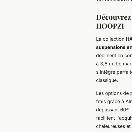
Emma
•
27 septembre 2024
•
4 min de lecture
Découvrez l
HOOPZI
La collection
HA
suspensions en 
déclinent en con
à 3,5 m. Le mari
s'intègre parfai
classique.
Les options de p
frais grâce à A
dépassant 60€, 
facilitent l'acq
chaleureuses et 