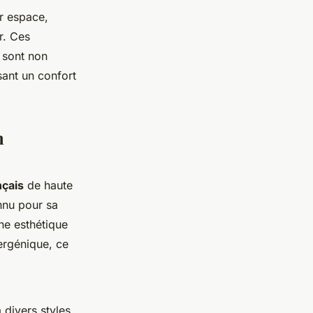
ur espace,
r. Ces
 sont non
sant un confort
n
nçais
de haute
onnu pour sa
ne esthétique
lergénique, ce
divers styles