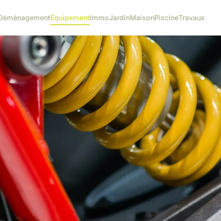
Déménagement
Équipement
Immo
Jardin
Maison
Piscine
Travaux