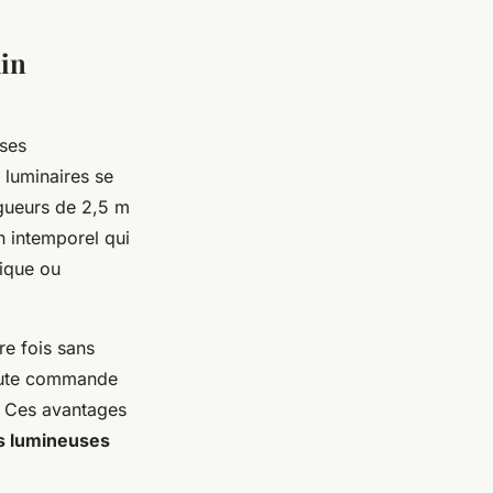
lin
 ses
s luminaires se
ngueurs de 2,5 m
n intemporel qui
tique ou
re fois sans
toute commande
. Ces avantages
s lumineuses