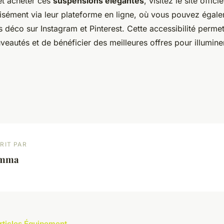
et acheter ces
suspensions élégantes
, visitez le site offi
aisément via leur plateforme en ligne, où vous pouvez égal
ns déco sur Instagram et Pinterest. Cette accessibilité permet
eautés et de bénéficier des meilleures offres pour illumin
RIT PAR
mma
articles Équipement