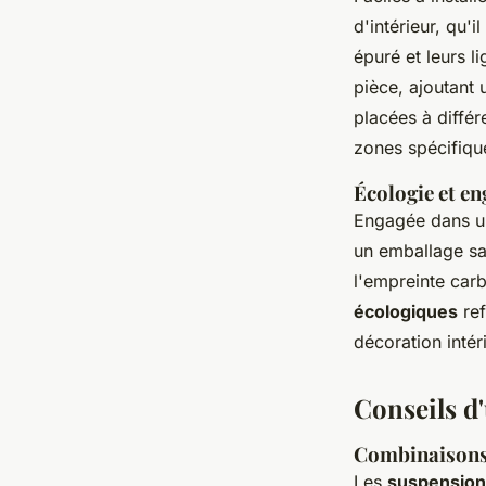
d'intérieur, qu'
épuré et leurs l
pièce, ajoutant 
placées à différ
zones spécifiqu
Écologie et e
Engagée dans u
un emballage san
l'empreinte car
écologiques
ref
décoration intér
Conseils d'
Combinaisons 
Les
suspensions