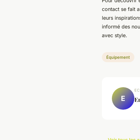
Pour découvrir 
contact se fait 
leurs inspiratio
informé des nouv
avec style.
Équipement
EC
E
E
← Voir tous les 