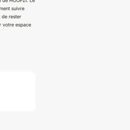
ciel de HOOPZI. Le
ement suivre
 de rester
er votre espace