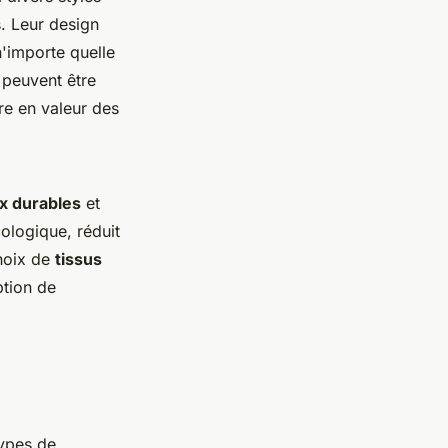
s. Leur design
n'importe quelle
 peuvent être
re en valeur des
x durables
et
ologique, réduit
choix de
tissus
ption de
ypes de