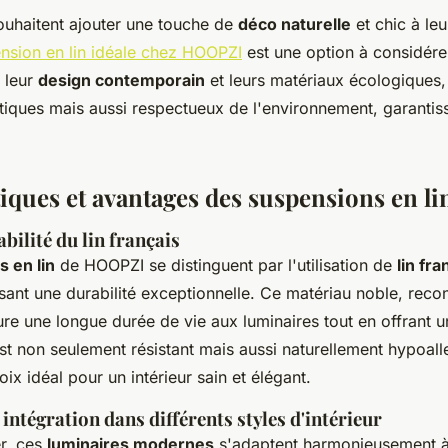
ouhaitent ajouter une touche de
déco naturelle
et chic à le
ension en lin idéale chez HOOPZI
est une option à considére
 leur
design contemporain
et leurs matériaux écologiques,
tiques mais aussi respectueux de l'environnement, garantis
iques et avantages des suspensions en li
abilité du lin français
 en lin
de HOOPZI se distinguent par l'utilisation de
lin fra
ssant une durabilité exceptionnelle. Ce matériau noble, rec
re une longue durée de vie aux luminaires tout en offrant u
 est non seulement résistant mais aussi naturellement hypoal
oix idéal pour un intérieur sain et élégant.
 intégration dans différents styles d'intérieur
er, ces
luminaires modernes
s'adaptent harmonieusement à 