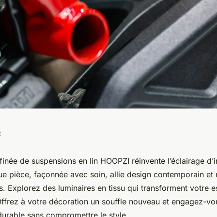
t
ion raffinée de
ffinée de suspensions en lin HOOPZI réinvente l’éclairage d’i
e pièce, façonnée avec soin, allie design contemporain et
hoopzi
. Explorez des luminaires en tissu qui transforment votre 
Offrez à votre décoration un souffle nouveau et engagez-vo
rable sans compromettre le style.