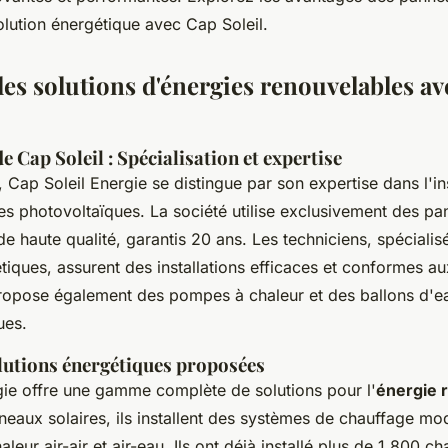
olution énergétique avec Cap Soleil.
les solutions d'énergies renouvelables a
e Cap Soleil : Spécialisation et expertise
Cap Soleil Energie se distingue par son expertise dans l'ins
es photovoltaïques. La société utilise exclusivement des p
de haute qualité, garantis 20 ans. Les techniciens, spécialis
étiques, assurent des installations efficaces et conformes 
propose également des pompes à chaleur et des ballons d'
ues.
olutions énergétiques proposées
gie offre une gamme complète de solutions pour l'
énergie 
neaux solaires, ils installent des systèmes de chauffage 
leur air-air et air-eau. Ils ont déjà installé plus de 1 800 c