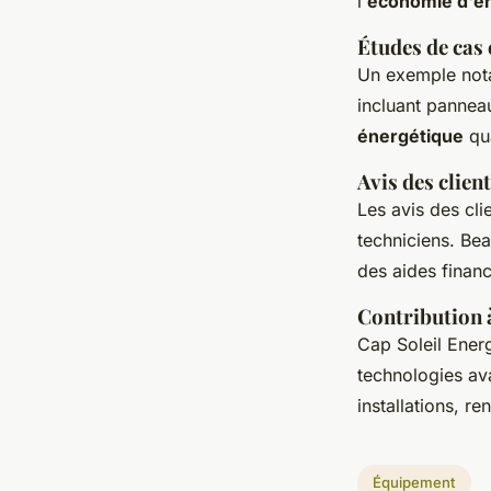
l'
économie d'é
Études de cas 
Un exemple nota
incluant pannea
énergétique
qua
Avis des clien
Les avis des cli
techniciens. Be
des aides financ
Contribution à
Cap Soleil Energ
technologies ava
installations, r
Équipement