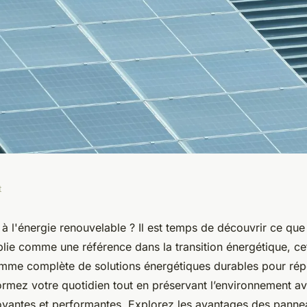
t
ons d'énergies
à l'énergie renouvelable ? Il est temps de découvrir ce que
ablie comme une référence dans la transition énergétique, ce
ap soleil
mme complète de solutions énergétiques durables pour rép
ormez votre quotidien tout en préservant l’environnement a
novantes et performantes. Explorez les avantages des pannea