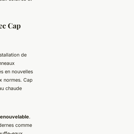
vec Cap
tallation de
anneaux
és en nouvelles
aux normes. Cap
eau chaude
renouvelable
.
modernes comme
hauffe-eaux