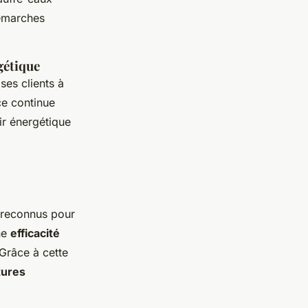
émarches
gétique
ses clients à
ce continue
ir énergétique
t reconnus pour
ne
efficacité
 Grâce à cette
tures