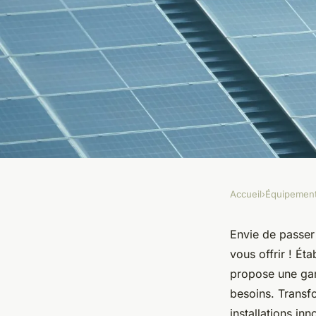
Accueil
›
Équipemen
ÉQUIPEMENT
Découvrir les soluti
Envie de passer 
vous offrir ! Ét
renouvelables avec c
propose une ga
besoins. Transf
installations in