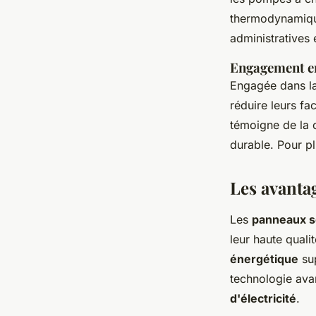
thermodynamiqu
administratives 
Engagement en
Engagée dans l
réduire leurs fa
témoigne de la 
durable. Pour pl
Les avantag
Les
panneaux so
leur haute quali
énergétique
sup
technologie avan
d'électricité
.