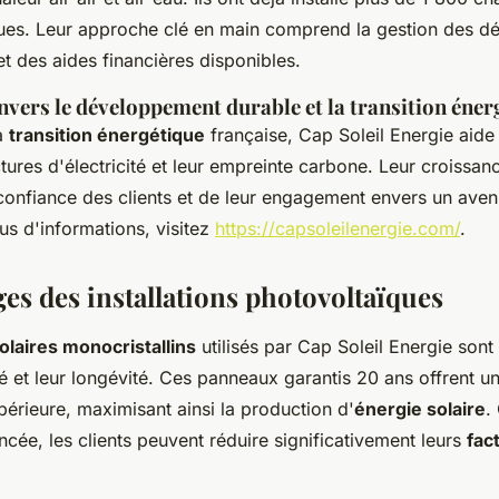
es. Leur approche clé en main comprend la gestion des d
et des aides financières disponibles.
vers le développement durable et la transition éner
a
transition énergétique
française, Cap Soleil Energie aide 
ctures d'électricité et leur empreinte carbone. Leur croissan
confiance des clients et de leur engagement envers un aven
us d'informations, visitez
https://capsoleilenergie.com/
.
es des installations photovoltaïques
laires monocristallins
utilisés par Cap Soleil Energie son
té et leur longévité. Ces panneaux garantis 20 ans offrent u
érieure, maximisant ainsi la production d'
énergie solaire
.
cée, les clients peuvent réduire significativement leurs
fac