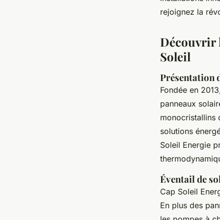
Emma
•
22 juillet 2024
•
3 min de lecture
rejoignez la rév
Découvrir 
Soleil
Présentation d
Fondée en 2013, 
panneaux solair
monocristallins 
solutions énerg
Soleil Energie 
thermodynamiq
Éventail de s
Cap Soleil Ener
En plus des pan
les pompes à cha