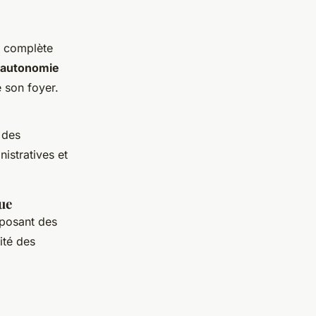
n complète
autonomie
 son foyer.
 des
istratives et
ue
posant des
ité des