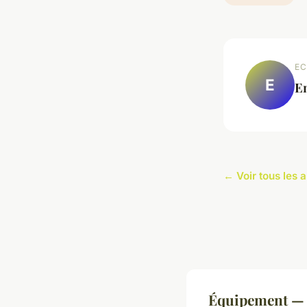
EC
E
E
← Voir tous les 
Équipement — 