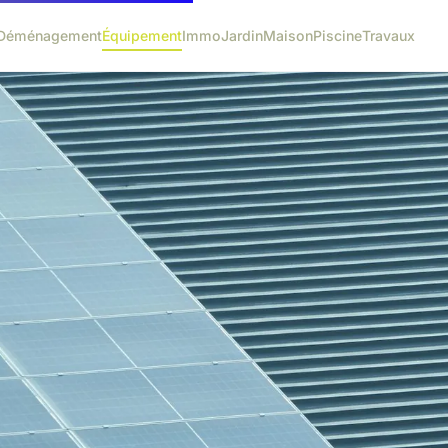
Déménagement
Équipement
Immo
Jardin
Maison
Piscine
Travaux