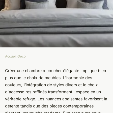
Accueil
›
Déco
DÉCO
Idées déco pour votre chambre
Créer une chambre à coucher élégante implique bien
plus que le choix de meubles. L'harmonie des
à coucher élégante
couleurs, l’intégration de styles divers et le choix
d'accessoires raffinés transforment l'espace en un
Valentin
•
26 septembre 2024
•
6 min de lecture
véritable refuge. Les nuances apaisantes favorisent la
détente tandis que des pièces contemporaines